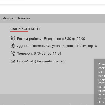
с Моторс в Тюмени
НАШИ КОНТАКТЫ
Режим работы:
Ежедневно с 8:30 до 20:00
Адрес:
г. Тюмень, Окружная дорога, 11-й км, стр. 6
Телефон:
8 (3452) 56-44-36
Почта:
info@belgee-tyumen.ru
Прод
cook
мест
или 
разр
сайт
обра
инте
ауте
(пер
хоти