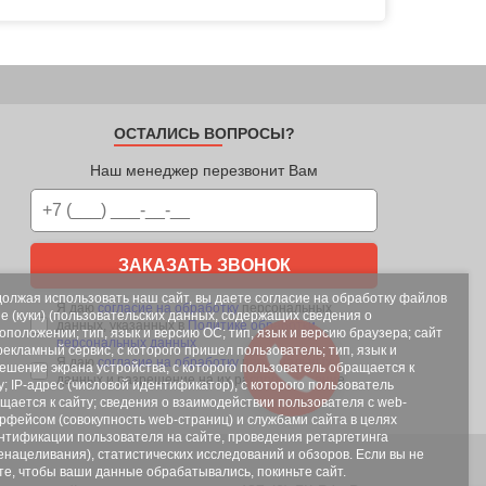
ОСТАЛИСЬ ВОПРОСЫ?
Наш менеджер перезвонит Вам
ЗАКАЗАТЬ ЗВОНОК
олжая использовать наш сайт, вы даете согласие на обработку файлов
Я даю
согласие на обработку
персональных
ie (куки) (пользовательских данных, содержащих сведения о
данных, указанных в
Политике обработки
оположении; тип, язык и версию ОС; тип, язык и версию браузера; сайт
персональных данных
рекламный сервис, с которого пришел пользователь; тип, язык и
Я даю
согласие на обработку
персональных
ешение экрана устройства, с которого пользователь обращается к
данных и разрешение на их распространение
у; IP-адрес (числовой идентификатор), с которого пользователь
щается к сайту; сведения о взаимодействии пользователя с web-
рфейсом (совокупность web-страниц) и службами сайта в целях
нтификации пользователя на сайте, проведения ретаргетинга
енацеливания), статистических исследований и обзоров. Если вы не
те, чтобы ваши данные обрабатывались, покиньте сайт.