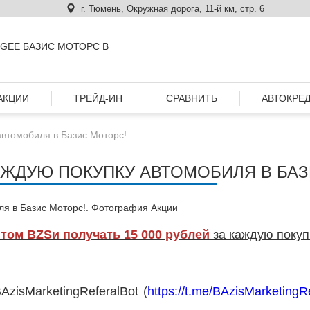
г. Тюмень, Окружная дорога, 11-й км, стр. 6
GEE БАЗИС МОТОРС В
АКЦИИ
ТРЕЙД-ИН
СРАВНИТЬ
АВТОКРЕ
 автомобиля в Базис Моторс!
КАЖДУЮ ПОКУПКУ АВТОМОБИЛЯ В БА
нтом BZS
и получать 15 000 рублей
за каждую покуп
zisMarketingReferalBot (
https://t.me/BAzisMarketingR